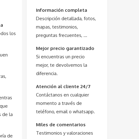
Información completa
Descripción detallada, fotos,
ia
mapas, testimonios,
odos los
preguntas frecuentes, …
Mejor precio garantizado
buen
Si encuentras un precio
mejor, te devolvemos la
diferencia.
ras,
Atención al cliente 24/7
Contáctanos en cualquier
entras
momento a través de
 que
teléfono, email o whatsapp.
s de la
Miles de comentarios
Testimonios y valoraciones
oría de