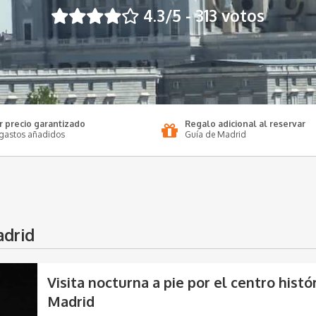
4.3
/5 -
313
votos
r precio garantizado
Regalo adicional al reservar
 gastos añadidos
Guía de Madrid
adrid
Visita nocturna a pie por el centro histó
Madrid