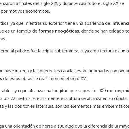
zaron a finales del siglo XIX, y durante casi todo el siglo XX se
os por motivos económicos.
tilos, ya que mientras su exterior tiene una apariencia de
influenc
e que es un templo de
formas neogóticas
, donde se han cuidado t
cas.
eron al público fue la cripta subterránea, cuya arquitectura es un 
n nave interna y las diferentes capillas están adornadas con pintu
 de estas obras se realizaron en el siglo XV.
ables, ya que alcanza una longitud que supera los 100 metros, mi
ta los 72 metros. Precisamente esa altura se alcanza en su cúpula,
ata y las dos torres laterales, son los elementos más emblemático
ga una orientación de norte a sur, algo que la diferencia de la may