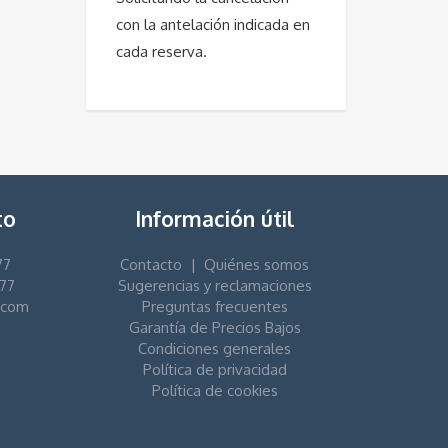
con la antelación indicada en
cada reserva.
to
Información útil
77
Contacto
|
Quiénes somos
77
Sugerencias y reclamaciones
.com
Preguntas frecuentes
Garantía de Precios Bajos
Condiciones generales
Política de privacidad
Política de cookies