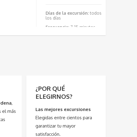
Días de la excursión:
todos
los días
Frecuencia
: 7-15 minutos
dependiendo de la época
del año
Horario:
durante todo el día
¿POR QUÉ
ELEGIRNOS?
mudena
,
Las mejores excursiones
s el más
Elegidas entre cientos para
cas
garantizar tu mayor
satisfacción.