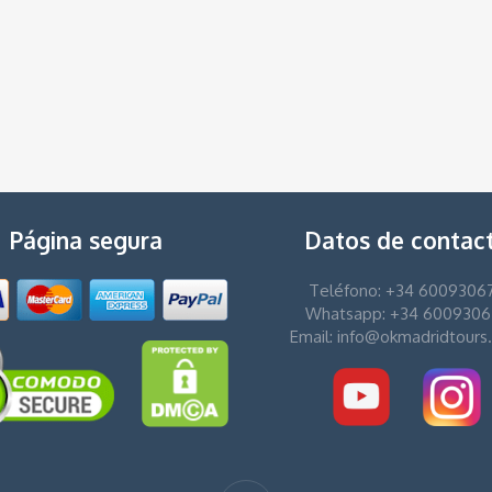
Página segura
Datos de contac
Teléfono: +34 6009306
Whatsapp: +34 6009306
Email: info@okmadridtours