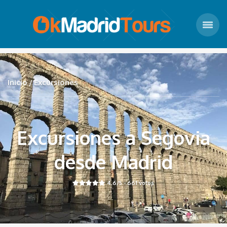
Inicio
Excursiones
Excursiones a Segovia
desde Madrid
4.6
/5 -
661
votos