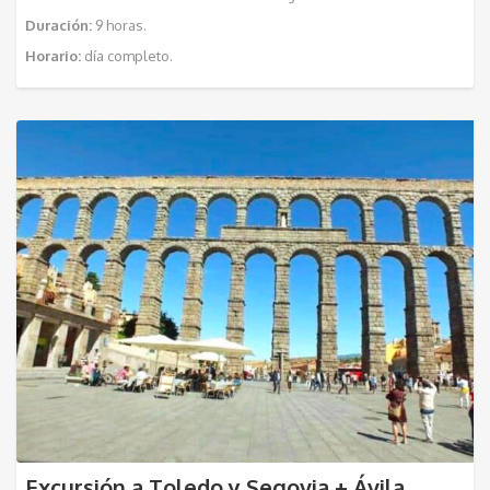
Duración:
9 horas.
Horario:
día completo.
Excursión a Toledo y Segovia + Ávila